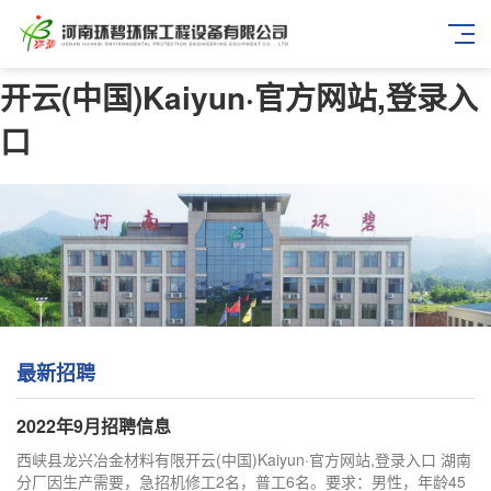
开云(中国)Kaiyun·官方网站,登录入
口
最新招聘
2022年9月招聘信息
西峡县龙兴冶金材料有限开云(中国)Kaiyun·官方网站,登录入口 湖南
分厂因生产需要，急招机修工2名，普工6名。要求：男性，年龄45