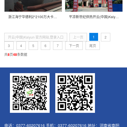
浙江海宁华德利2*2100万大卡锅炉配套脱硫、脱硝、除尘器安装开云(中国)Kaiyun·官方网站,登录入口
平凉新世纪供热开云(中国)Kaiyun·官方网站,登录入口 2台29MW和1台70MW燃煤热水采暖锅炉烟气达标治理改造项目动工仪式
1
开云(中国)Kaiyun·官方网站,登录入口
上一页
2
3
4
5
6
7
下一页
尾页
共
8
页
48
条数据
电话：0377-60207616 手机：0377-60207616 地址：河南省南阳