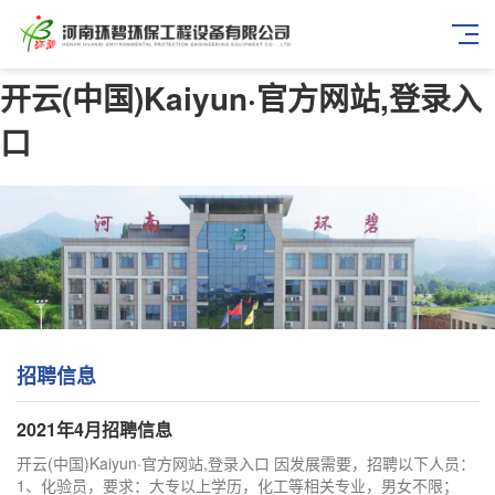
开云(中国)Kaiyun·官方网站,登录入
口
招聘信息
2021年4月招聘信息
开云(中国)Kaiyun·官方网站,登录入口 因发展需要，招聘以下人员：
1、化验员，要求：大专以上学历，化工等相关专业，男女不限；