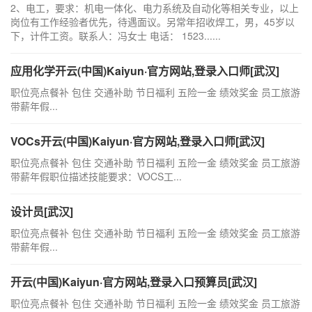
2、电工，要求：机电一体化、电力系统及自动化等相关专业，以上
岗位有工作经验者优先，待遇面议。另常年招收焊工，男，45岁以
下，计件工资。联系人：冯女士 电话： 1523......
应用化学开云(中国)Kaiyun·官方网站,登录入口师[武汉]
职位亮点餐补 包住 交通补助 节日福利 五险一金 绩效奖金 员工旅游
带薪年假...
VOCs开云(中国)Kaiyun·官方网站,登录入口师[武汉]
职位亮点餐补 包住 交通补助 节日福利 五险一金 绩效奖金 员工旅游
带薪年假职位描述技能要求：VOCS工...
设计员[武汉]
职位亮点餐补 包住 交通补助 节日福利 五险一金 绩效奖金 员工旅游
带薪年假...
开云(中国)Kaiyun·官方网站,登录入口预算员[武汉]
职位亮点餐补 包住 交通补助 节日福利 五险一金 绩效奖金 员工旅游