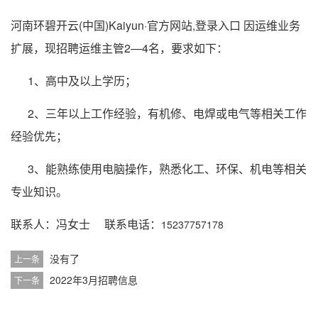
河南环碧开云(中国)Kaiyun·官方网站,登录入口 因运维业务
扩展，现招聘运维主管2—4名，要求如下：
1、高中及以上学历；
2、三年以上工作经验，有机修、电焊或电气等相关工作
经验优先；
3、能熟练使用电脑操作，熟悉化工、环保、机电等相关
专业知识。
联系人：冯女士 联系电话：
15237757178
没有了
上一条
2022年3月招聘信息
下一条