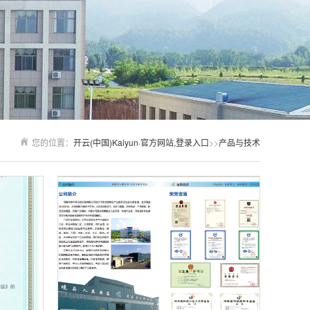
您的位置：
开云(中国)Kaiyun·官方网站,登录入口
>>
产品与技术