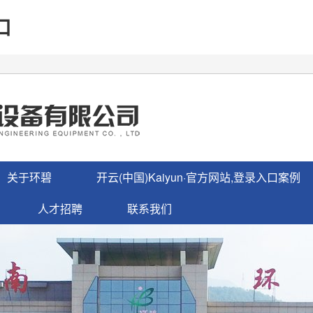
口
关于环碧
开云(中国)Kaiyun·官方网站,登录入口案例
人才招聘
联系我们