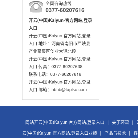
全国咨询热线
0377-60207616
开云(中国)Kaiyun·官方网站,登录
入口
开云(中国)Kaiyun·官方网站,登录
入口 地址：河南省南阳市西峡县
产业聚集区创业大道北段
开云(中国)Kaiyun·官方网站,登录
入口 传真：0377-60207638
联系电话：0377-60207616
开云(中国)Kaiyun·官方网站,登录
入口 邮箱：hbhb@tapike.com
网站开云(中国)Kaiyun·官方网站,登录入口
|
关于环碧
|
云(中国)Kaiyun·官方网站,登录入口业绩
|
产品与技术
|
客