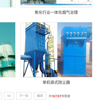
焦化行业一体化烟气治理
单机袋式除尘器
10
下一页
尾页
共
10
页
57
条数据