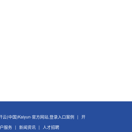
开云(中国)Kaiyun·官方网站,登录入口案例
|
开
户服务
|
新闻资讯
|
人才招聘