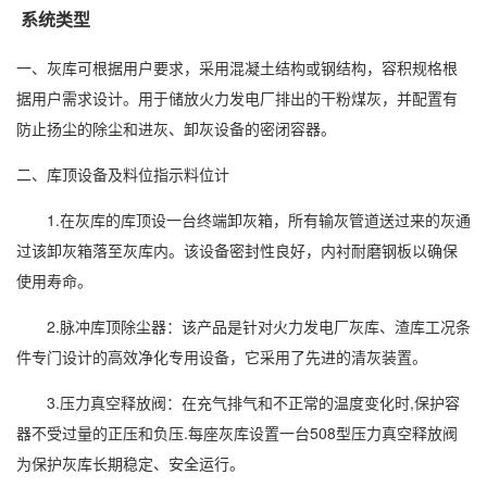
系统类型
一、灰库可根据用户要求，采用混凝土结构或钢结构，容积规格根
据用户需求设计。用于储放火力发电厂排出的干粉煤灰，并配置有
防止扬尘的除尘和进灰、卸灰设备的密闭容器。
二、库顶设备及料位指示料位计
1.在灰库的库顶设一台终端卸灰箱，所有输灰管道送过来的灰通
过该卸灰箱落至灰库内。该设备密封性良好，内衬耐磨钢板以确保
使用寿命。
2.脉冲库顶除尘器：该产品是针对火力发电厂灰库、渣库工况条
件专门设计的高效净化专用设备，它采用了先进的清灰装置。
3.压力真空释放阀：在充气排气和不正常的温度变化时,保护容
器不受过量的正压和负压.每座灰库设置一台508型压力真空释放阀
为保护灰库长期稳定、安全运行。