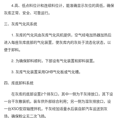
4.高、低点料位计和连续料位计，能准确显示灰位的高低，确保
灰库正常、安全、可靠运行。
三、灰库气化风系统
1. 灰库的气化风由灰库气化风机提供，空气经电加热器加热后
进入每座灰库底部的气化装置，使灰库内的灰处于流态化状态，以
便于卸料。
2. 为确保卸料顺利，下部设有气化装置和卸料装置。
3. 灰库气化装置采用QHB气化板或气化槽。
四、库底卸料系统
在灰库的底部设置2个排灰口，其中一侧为干灰排放口，其下设
一台干灰散装机，装车供外部综合利用；另一侧为湿灰排放口，设
一台XSO型双轴搅拌机，干灰经加适量水后装自卸汽车运送到灰
场，确保粉尘无二次飞扬。