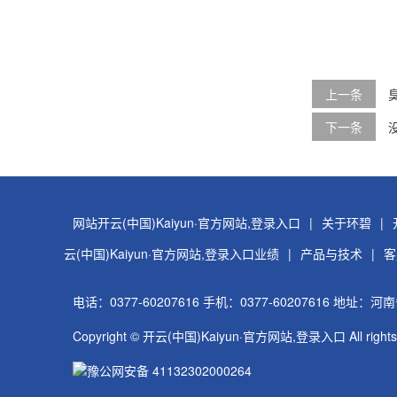
上一条
下一条
网站开云(中国)Kaiyun·官方网站,登录入口
|
关于环碧
|
云(中国)Kaiyun·官方网站,登录入口业绩
|
产品与技术
|
客
电话：0377-60207616 手机：0377-60207616
Copyright © 开云(中国)Kaiyun·官方网站,登录入口 All right
豫公网安备 41132302000264