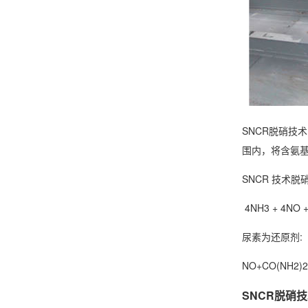
SNCR脱硝技术即
围内，将含氨
SNCR 技术脱
4NH3 + 4NO 
尿素为还原剂:
NO+CO(NH2)2
SNCR脱硝