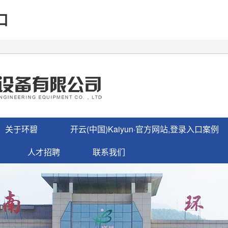
口
关于环碧
开云(中国)Kaiyun·官方网站,登录入口案例
人才招聘
联系我们