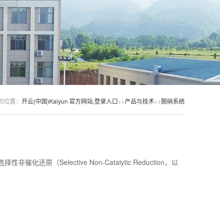
的位置：
开云(中国)Kaiyun·官方网站,登录入口
>>
产品与技术
>>
脱硝系统
硝
非催化还原（Selective Non-Catalytic Reduction，以