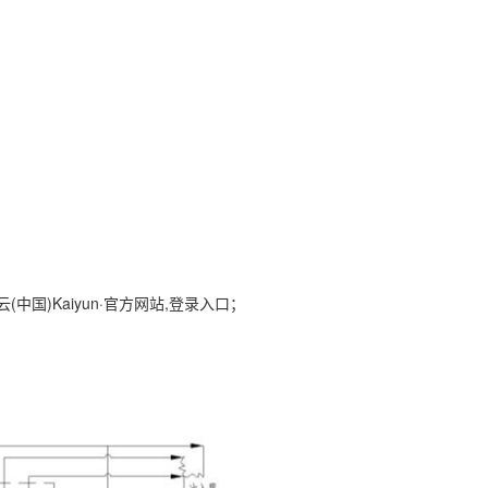
国)Kaiyun·官方网站,登录入口；