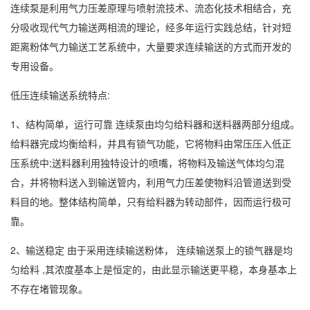
连续泵是利用气力压差原理与喷射流技术、流态化技术相结合，充
分吸收现代气力输送两相流的理论，经多年运行实践总结，针对短
距离粉体气力输送工艺系统中，大量要求连续输送的方式而开发的
专用设备。
低压连续输送系统特点:
1、结构简单，运行可靠 连续泵由均匀给料器和送料器两部分组成。
给料器完成均衡给料，并具有锁气功能，它将物料由常压压入低正
压系统中;送料器利用独特设计的喷嘴，将物料及输送气体均匀混
合，并将物料送入到输送管内，利用气力压差使物料沿管道送到受
料目的地。整体结构简单，只有给料器为转动部件，因而运行极可
靠。
2、输送稳定 由于采用连续输送粉体， 连续输送泵上的锁气器是均
匀给料 ,其浓度基本上是恒定的，由此显示输送更平稳，本身基本上
不存在堵管现象。