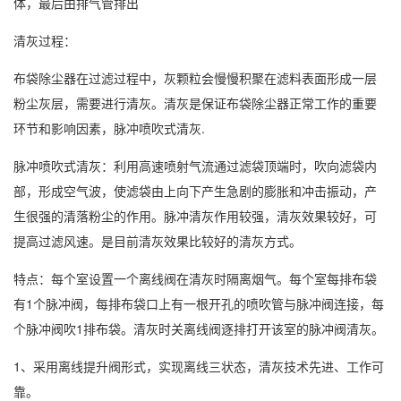
体，最后由排气管排出
清灰过程：
布袋除尘器在过滤过程中，灰颗粒会慢慢积聚在滤料表面形成一层
粉尘灰层，需要进行清灰。清灰是保证布袋除尘器正常工作的重要
环节和影响因素，脉冲喷吹式清灰.
脉冲喷吹式清灰：利用高速喷射气流通过滤袋顶端时，吹向滤袋内
部，形成空气波，使滤袋由上向下产生急剧的膨胀和冲击振动，产
生很强的清落粉尘的作用。脉冲清灰作用较强，清灰效果较好，可
提高过滤风速。是目前清灰效果比较好的清灰方式。
特点：每个室设置一个离线阀在清灰时隔离烟气。每个室每排布袋
有1个脉冲阀，每排布袋口上有一根开孔的喷吹管与脉冲阀连接，每
个脉冲阀吹1排布袋。清灰时关离线阀逐排打开该室的脉冲阀清灰。
1、采用离线提升阀形式，实现离线三状态，清灰技术先进、工作可
靠。