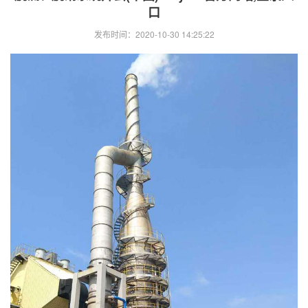
口
发布时间：2020-10-30 14:25:22